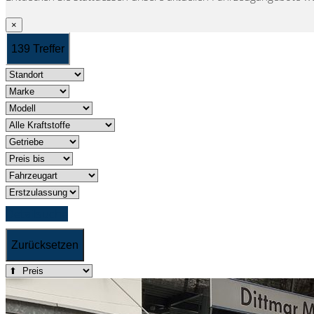
×
139 Treffer
Detailsuche
Zurücksetzen