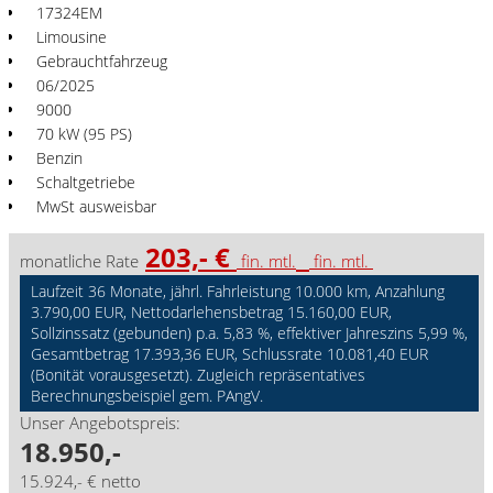
17324EM
Limousine
Gebrauchtfahrzeug
06/2025
9000
70 kW (95 PS)
Benzin
Schaltgetriebe
MwSt ausweisbar
203,- €
monatliche Rate
fin. mtl.
fin. mtl.
Laufzeit 36 Monate, jährl. Fahrleistung 10.000 km, Anzahlung
3.790,00 EUR, Nettodarlehensbetrag 15.160,00 EUR,
Sollzinssatz (gebunden) p.a. 5,83 %, effektiver Jahreszins 5,99 %,
Gesamtbetrag 17.393,36 EUR, Schlussrate 10.081,40 EUR
(Bonität vorausgesetzt). Zugleich repräsentatives
Berechnungsbeispiel gem. PAngV.
Unser Angebotspreis:
18.950,-
15.924,- € netto