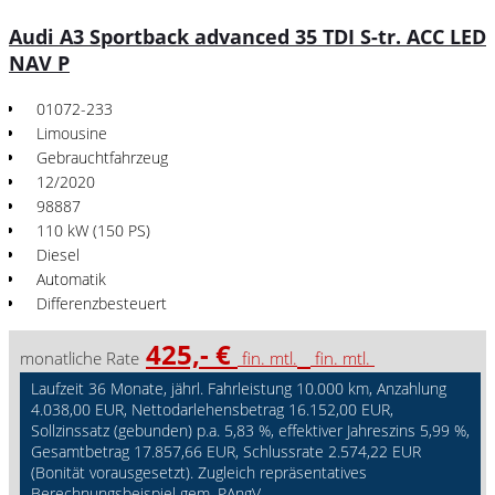
Audi A3 Sportback advanced 35 TDI S-tr. ACC LED
NAV P
01072-233
Limousine
Gebrauchtfahrzeug
12/2020
98887
110 kW (150 PS)
Diesel
Automatik
Differenzbesteuert
425,- €
monatliche Rate
fin. mtl.
fin. mtl.
Laufzeit 36 Monate, jährl. Fahrleistung 10.000 km, Anzahlung
4.038,00 EUR, Nettodarlehensbetrag 16.152,00 EUR,
Sollzinssatz (gebunden) p.a. 5,83 %, effektiver Jahreszins 5,99 %,
Gesamtbetrag 17.857,66 EUR, Schlussrate 2.574,22 EUR
(Bonität vorausgesetzt). Zugleich repräsentatives
Berechnungsbeispiel gem. PAngV.