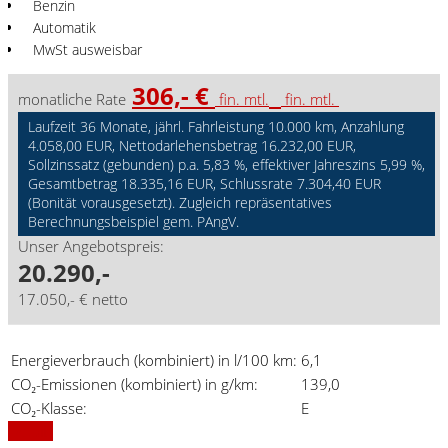
Benzin
Automatik
MwSt ausweisbar
306,- €
monatliche Rate
fin. mtl.
fin. mtl.
Laufzeit 36 Monate, jährl. Fahrleistung 10.000 km, Anzahlung
4.058,00 EUR, Nettodarlehensbetrag 16.232,00 EUR,
Sollzinssatz (gebunden) p.a. 5,83 %, effektiver Jahreszins 5,99 %,
Gesamtbetrag 18.335,16 EUR, Schlussrate 7.304,40 EUR
(Bonität vorausgesetzt). Zugleich repräsentatives
Berechnungsbeispiel gem. PAngV.
Unser Angebotspreis:
20.290,-
17.050,- € netto
Energieverbrauch (kombiniert) in l/100 km:
6,1
CO₂-Emissionen (kombiniert) in g/km:
139,0
CO₂-Klasse:
E
Details