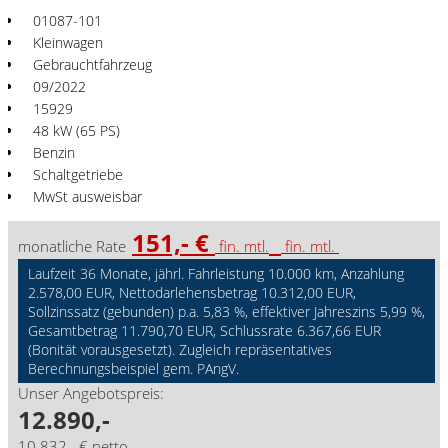
01087-101
Kleinwagen
Gebrauchtfahrzeug
09/2022
15929
48 kW (65 PS)
Benzin
Schaltgetriebe
MwSt ausweisbar
151,- €
monatliche Rate
fin. mtl.
fin. mtl.
Laufzeit 36 Monate, jährl. Fahrleistung 10.000 km, Anzahlung
2.578,00 EUR, Nettodarlehensbetrag 10.312,00 EUR,
Sollzinssatz (gebunden) p.a. 5,83 %, effektiver Jahreszins 5,99 %,
Gesamtbetrag 11.790,70 EUR, Schlussrate 6.367,66 EUR
(Bonität vorausgesetzt). Zugleich repräsentatives
Berechnungsbeispiel gem. PAngV.
Unser Angebotspreis:
12.890,-
10.832,- € netto