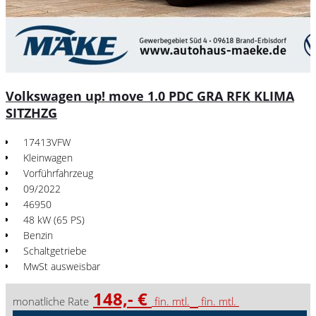
Volkswagen up! move 1.0 PDC GRA RFK KLIMA
SITZHZG
17413VFW
Kleinwagen
Vorführfahrzeug
09/2022
46950
48 kW (65 PS)
Benzin
Schaltgetriebe
MwSt ausweisbar
148,- €
monatliche Rate
fin. mtl.
fin. mtl.