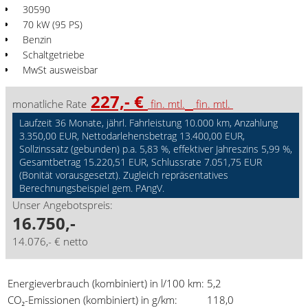
30590
70 kW (95 PS)
Benzin
Schaltgetriebe
MwSt ausweisbar
227,- €
monatliche Rate
fin. mtl.
fin. mtl.
Laufzeit 36 Monate, jährl. Fahrleistung 10.000 km, Anzahlung
3.350,00 EUR, Nettodarlehensbetrag 13.400,00 EUR,
Sollzinssatz (gebunden) p.a. 5,83 %, effektiver Jahreszins 5,99 %,
Gesamtbetrag 15.220,51 EUR, Schlussrate 7.051,75 EUR
(Bonität vorausgesetzt). Zugleich repräsentatives
Berechnungsbeispiel gem. PAngV.
Unser Angebotspreis:
16.750,-
14.076,- € netto
Energieverbrauch (kombiniert) in l/100 km:
5,2
CO₂-Emissionen (kombiniert) in g/km:
118,0