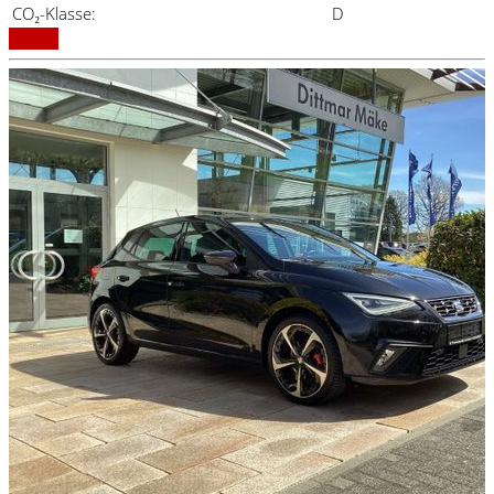
CO₂-Klasse:
D
Details