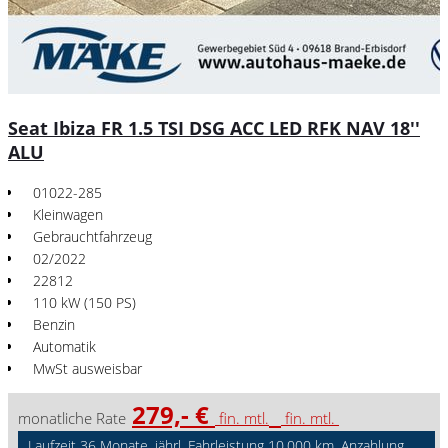
Seat Ibiza FR 1.5 TSI DSG ACC LED RFK NAV 18''
ALU
01022-285
Kleinwagen
Gebrauchtfahrzeug
02/2022
22812
110 kW (150 PS)
Benzin
Automatik
MwSt ausweisbar
279,- €
monatliche Rate
fin. mtl.
fin. mtl.
Laufzeit 36 Monate, jährl. Fahrleistung 10.000 km, Anzahlung