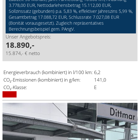
3.778,00 EUR, Nettodarlehensbetrag 15.112,00 EUR,
Sollzinssatz (gebunden) p.a. 5,83 %, effektiver Jahreszins 5,99 %,
Gesamtbetrag 17.088,72 EUR, Schlussrate 7.027,08 EUR
(Bonität vorausgesetzt). Zugleich repräsentatives
Berechnungsbeispiel gem. PAngV.
Unser Angebotspreis:
18.890,-
15.874,- € netto
Energieverbrauch (kombiniert) in l/100 km:
6,2
CO₂-Emissionen (kombiniert) in g/km:
141,0
CO₂-Klasse:
E
Details