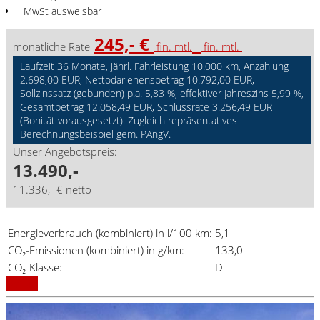
MwSt ausweisbar
245,- €
monatliche Rate
fin. mtl.
fin. mtl.
Laufzeit 36 Monate, jährl. Fahrleistung 10.000 km, Anzahlung
2.698,00 EUR, Nettodarlehensbetrag 10.792,00 EUR,
Sollzinssatz (gebunden) p.a. 5,83 %, effektiver Jahreszins 5,99 %,
Gesamtbetrag 12.058,49 EUR, Schlussrate 3.256,49 EUR
(Bonität vorausgesetzt). Zugleich repräsentatives
Berechnungsbeispiel gem. PAngV.
Unser Angebotspreis:
13.490,-
11.336,- € netto
Energieverbrauch (kombiniert) in l/100 km:
5,1
CO₂-Emissionen (kombiniert) in g/km:
133,0
CO₂-Klasse:
D
Details