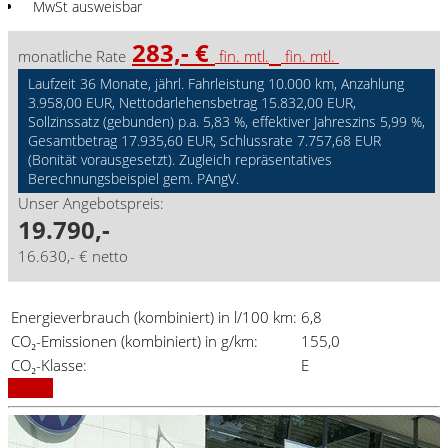
MwSt ausweisbar
283,- €
monatliche Rate
fin. mtl.
fin. mtl.
Laufzeit 36 Monate, jährl. Fahrleistung 10.000 km, Anzahlung
3.958,00 EUR, Nettodarlehensbetrag 15.832,00 EUR,
Sollzinssatz (gebunden) p.a. 5,83 %, effektiver Jahreszins 5,99 %,
Gesamtbetrag 17.935,60 EUR, Schlussrate 7.757,68 EUR
(Bonität vorausgesetzt). Zugleich repräsentatives
Berechnungsbeispiel gem. PAngV.
Unser Angebotspreis:
19.790,-
16.630,- € netto
Energieverbrauch (kombiniert) in l/100 km:
6,8
CO₂-Emissionen (kombiniert) in g/km:
155,0
CO₂-Klasse:
E
Details