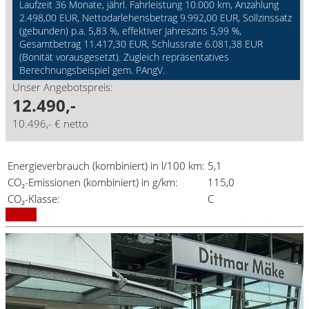
Laufzeit 36 Monate, jährl. Fahrleistung 10.000 km, Anzahlung
2.498,00 EUR, Nettodarlehensbetrag 9.992,00 EUR, Sollzinssatz
(gebunden) p.a. 5,83 %, effektiver Jahreszins 5,99 %,
Gesamtbetrag 11.417,30 EUR, Schlussrate 6.081,38 EUR
(Bonität vorausgesetzt). Zugleich repräsentatives
Berechnungsbeispiel gem. PAngV.
Unser Angebotspreis:
12.490,-
10.496,- € netto
Energieverbrauch (kombiniert) in l/100 km:
5,1
CO₂-Emissionen (kombiniert) in g/km:
115,0
CO₂-Klasse:
C
Details