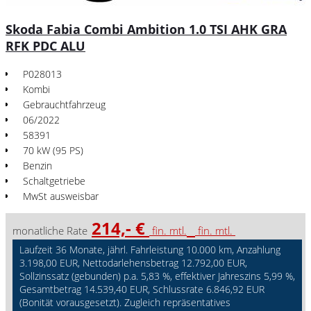
Skoda Fabia Combi Ambition 1.0 TSI AHK GRA
RFK PDC ALU
P028013
Kombi
Gebrauchtfahrzeug
06/2022
58391
70 kW (95 PS)
Benzin
Schaltgetriebe
MwSt ausweisbar
214,- €
monatliche Rate
fin. mtl.
fin. mtl.
Laufzeit 36 Monate, jährl. Fahrleistung 10.000 km, Anzahlung
3.198,00 EUR, Nettodarlehensbetrag 12.792,00 EUR,
Sollzinssatz (gebunden) p.a. 5,83 %, effektiver Jahreszins 5,99 %,
Gesamtbetrag 14.539,40 EUR, Schlussrate 6.846,92 EUR
(Bonität vorausgesetzt). Zugleich repräsentatives