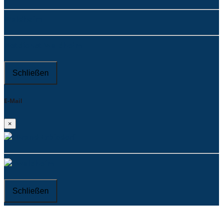
Waldheim
Notdienst Waldheim
Schließen
E-Mail
×
Brand-Erbisdorf
Waldheim
Schließen