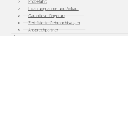
Probefahrt
Inzahlungnahme und Ankauf
Garantieverlängerung
Zertifizierte Gebrauchtwagen
Ansprechpartner
Angebote
Alle Angebote
Fahrzeug-Angebote
Service-Angebote
E-Mobilität
E-Mobilität alle Infos
E-Fahrzeugbörse
Service
Leistungsportfolio
Dienstleistungen
Finanzdienstleistungen
Werkstattservice
Notdienst