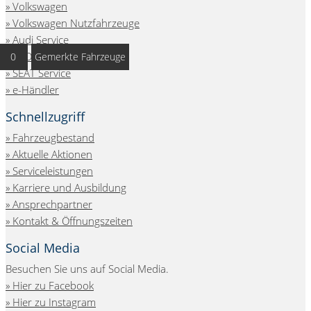
» Volkswagen
» Volkswagen Nutzfahrzeuge
» Audi Service
» ŠKODA Service
0
Gemerkte Fahrzeuge
» SEAT Service
» e-Händler
Schnellzugriff
Fahrzeugbestand
Aktuelle Aktionen
Serviceleistungen
Karriere und Ausbildung
Ansprechpartner
Kontakt & Öffnungszeiten
Social Media
Besuchen Sie uns auf Social Media.
Hier zu Facebook
Hier zu Instagram