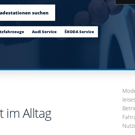
adestationen suchen
tzfahrzeuge
Audi Service
ŠKODA Service
Mode
leise
t im Alltag
Betr
Fahr
Nutzu