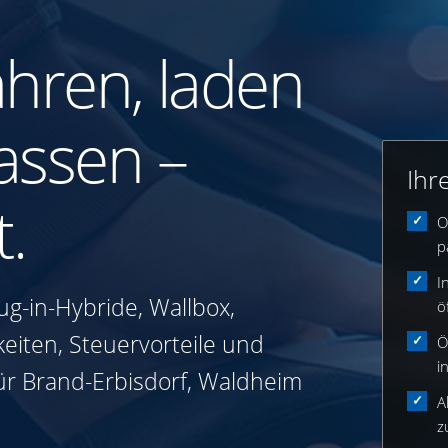
ahren, laden
assen –
Ihr
t.
O
p
I
ug-in-Hybride, Wallbox,
ö
keiten, Steuervorteile und
Ö
i
ür Brand-Erbisdorf, Waldheim
A
z