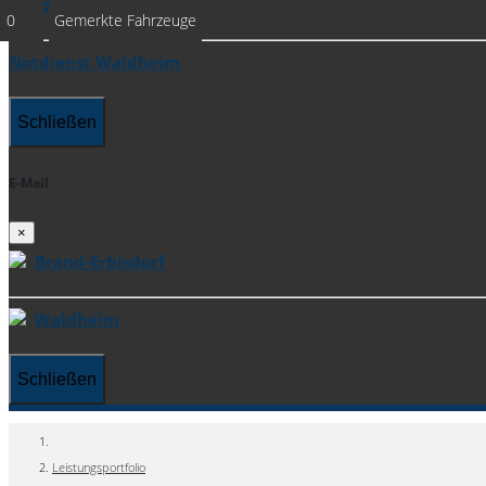
Waldheim
0
Gemerkte Fahrzeuge
Notdienst Waldheim
Schließen
E-Mail
×
Brand-Erbisdorf
Waldheim
Schließen
Leistungsportfolio