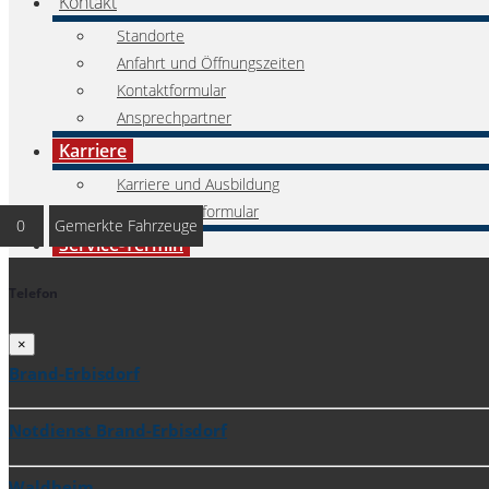
Kontakt
Standorte
Anfahrt und Öffnungszeiten
Kontaktformular
Ansprechpartner
Karriere
Karriere und Ausbildung
Bewerbungsformular
0
Gemerkte Fahrzeuge
Service-Termin
Telefon
×
Brand-Erbisdorf
Notdienst Brand-Erbisdorf
Waldheim