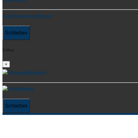
Notdienst Waldheim
Schließen
E-Mail
×
Brand-Erbisdorf
Waldheim
Schließen