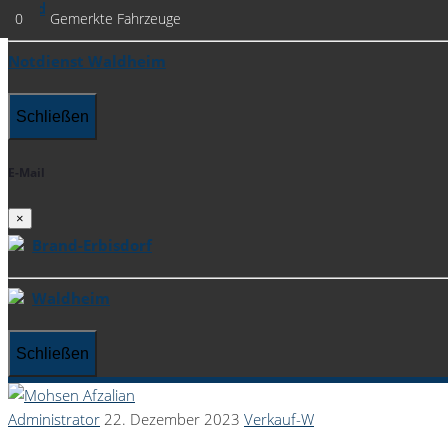
Waldheim
0
Gemerkte Fahrzeuge
Notdienst Waldheim
Schließen
E-Mail
×
Brand-Erbisdorf
Waldheim
Schließen
Administrator
22. Dezember 2023
Verkauf-W