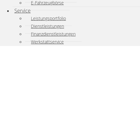
E-Fahrzeugbörse
Service
Leistungsportfolio
Dienstleistungen
Finanzdienstleistungen
Werkstattservice
Notdienst
Mietwagen
Teile & Zubehör
Ebay-Shop
Economy Service
NORA Partner
Nutzfahrzeuge ServicePlus
Online Service-Termin
Ansprechpartner
Lack & Karosserie
Leistungsportolio
Unfall Spezialist