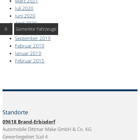
März 2021
Juli 2020
Juni 2020
April 2020
0
Gemerkte Fahrzeuge
März 2020
September 2019
Februar 2019
Januar 2019
Februar 2015
Standorte
09618
Brand-Erbisdorf
Automobile Dittmar Mäke GmbH & Co. KG
Gewerbegebiet Süd 4