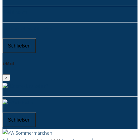
Waldheim
Notdienst Waldheim
Schließen
E-Mail
×
Brand-Erbisdorf
Waldheim
Schließen